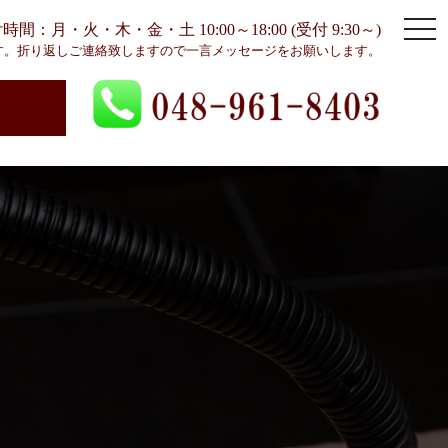
togg
間：月・火・木・金・土 10:00～18:00 (受付 9:30～)
navi
す。折り返しご連絡致しますので一言メッセージをお願いします。