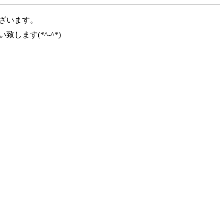
ざいます。
します(*^-^*)
一覧に戻る
Beauty salon miel