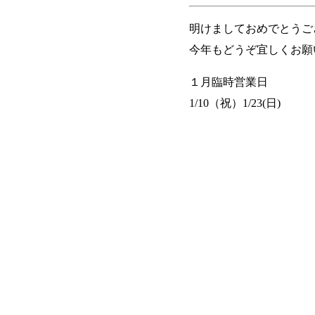
明けましておめでとうご
今年もどうぞ宜しくお願い致
１月臨時営業日
1/10（祝）1/23(日)
1/22(土)お休みします