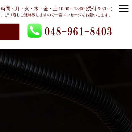
togg
間：月・火・木・金・土 10:00～18:00 (受付 9:30～)
navi
す。折り返しご連絡致しますので一言メッセージをお願いします。