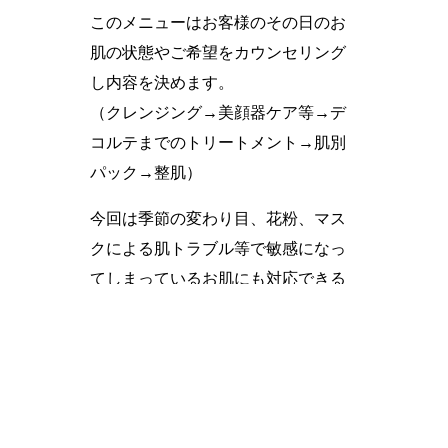
このメニューはお客様のその日のお
肌の状態やご希望をカウンセリング
し内容を決めます。
（クレンジング→美顔器ケア等→デ
コルテまでのトリートメント→肌別
パック→整肌）
今回は季節の変わり目、花粉、マス
クによる肌トラブル等で敏感になっ
てしまっているお肌にも対応できる
内容でご用意しました。パックは外
部刺激により乱れてしまった皮膚上
の常在菌を育てて、バランスを整え
てくれるパックを贅沢に使用します♪
こんな肌の方にオススメ